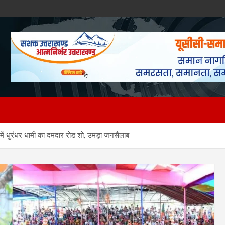
ंव में धुरंधर धामी का दमदार रोड शो, उमड़ा जनसैलाब