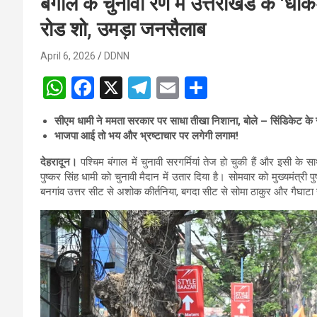
बंगाल के चुनावी रण में उत्तराखंड के ‘धाक
रोड शो, उमड़ा जनसैलाब
April 6, 2026
DDNN
W
F
X
T
E
S
h
a
el
m
h
सीएम धामी ने ममता सरकार पर साधा तीखा निशाना, बोले – सिंडिकेट के
at
ce
e
ail
ar
भाजपा आई तो भय और भ्रष्टाचार पर लगेगी लगाम!
s
b
gr
e
देहरादून।
पश्चिम बंगाल में चुनावी सरगर्मियां तेज हो चुकी हैं और इसी के
A
o
a
पुष्कर सिंह धामी को चुनावी मैदान में उतार दिया है। सोमवार को मुख्यमंत्री पुष
बनगांव उत्तर सीट से अशोक कीर्तनिया, बगदा सीट से सोमा ठाकुर और गैघाटा स
p
o
m
p
k