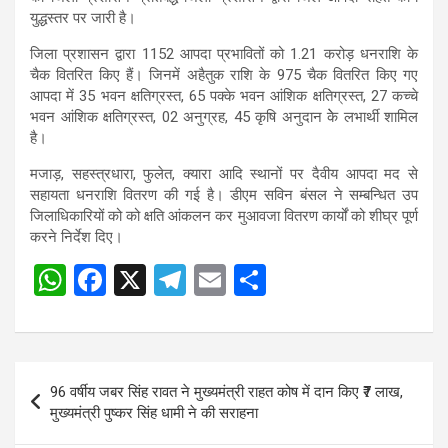
s
b
gr
e
युद्धस्तर पर जारी है।
A
o
a
जिला प्रशासन द्वारा 1152 आपदा प्रभावितों को 1.21 करोड़ धनराशि के
चैक वितरित किए हैं। जिनमें अहैतुक राशि के 975 चैक वितरित किए गए
p
o
m
आपदा में 35 भवन क्षतिग्रस्त, 65 पक्के भवन आंशिक क्षतिग्रस्त, 27 कच्चे
p
k
भवन आंशिक क्षतिग्रस्त, 02 अनुग्रह, 45 कृषि अनुदान केे लभार्थी शामिल
है।
मजाड़, सहस्त्रधारा, फुलेत, क्यारा आदि स्थानों पर दैवीय आपदा मद से
सहायता धनराशि वितरण की गई है। डीएम सविन बंसल ने सम्बन्धित उप
जिलाधिकारियों को को क्षति आंकलन कर मुआवजा वितरण कार्यों को शीघ्र पूर्ण
करने निर्देश दिए।
W
F
X
T
E
S
Post
h
a
el
m
h
navigation
at
ce
e
ail
ar
s
b
gr
e
Post
96 वर्षीय जबर सिंह रावत ने मुख्यमंत्री राहत कोष में दान किए ₹7 लाख,
A
o
a
navigation
मुख्यमंत्री पुष्कर सिंह धामी ने की सराहना
p
o
m