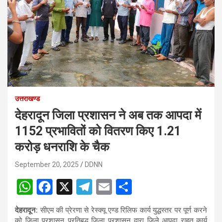
उत्तराखण्ड
देहरादून जिला प्रशासन ने अब तक आपदा में
1152 प्रभावितों को वितरण किए 1.21
करोड़ धनराशि के चैक
September 20, 2025
DDNN
W
F
X
T
E
S
h
a
el
m
h
देहरादून:
सीएम की प्रेरणा से रेस्क्यू एण्ड रिलिफ कार्य युद्धस्तर पर पूर्ण करने
at
ce
e
ail
ar
को जिला प्रशासन प्रतिबद्ध जिला प्रशासन द्वारा जिले आपदा राहत कार्य