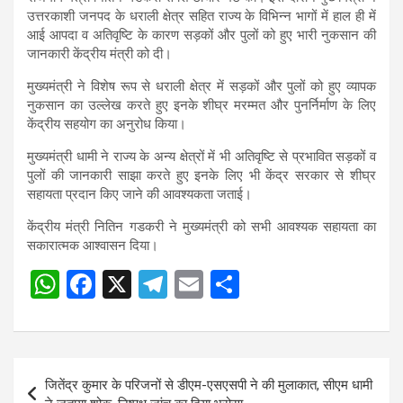
s
b
gr
e
उत्तरकाशी जनपद के धराली क्षेत्र सहित राज्य के विभिन्न भागों में हाल ही में
आई आपदा व अतिवृष्टि के कारण सड़कों और पुलों को हुए भारी नुकसान की
A
o
a
जानकारी केंद्रीय मंत्री को दी।
p
o
m
मुख्यमंत्री ने विशेष रूप से धराली क्षेत्र में सड़कों और पुलों को हुए व्यापक
p
k
नुकसान का उल्लेख करते हुए इनके शीघ्र मरम्मत और पुनर्निर्माण के लिए
केंद्रीय सहयोग का अनुरोध किया।
मुख्यमंत्री धामी ने राज्य के अन्य क्षेत्रों में भी अतिवृष्टि से प्रभावित सड़कों व
पुलों की जानकारी साझा करते हुए इनके लिए भी केंद्र सरकार से शीघ्र
सहायता प्रदान किए जाने की आवश्यकता जताई।
केंद्रीय मंत्री नितिन गडकरी ने मुख्यमंत्री को सभी आवश्यक सहायता का
सकारात्मक आश्वासन दिया।
W
F
X
T
E
S
h
a
el
m
h
at
ce
e
ail
ar
s
b
gr
e
Post
जितेंद्र कुमार के परिजनों से डीएम-एसएसपी ने की मुलाकात, सीएम धामी
A
o
a
navigation