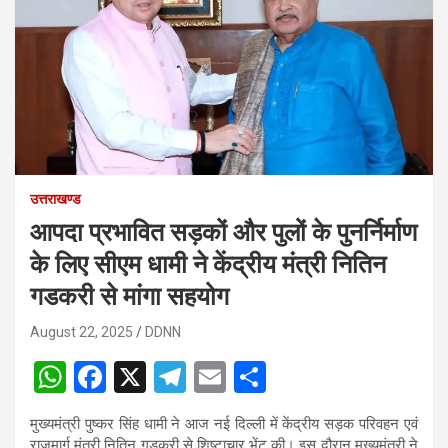
उत्तराखण्ड
आपदा प्रभावित सड़कों और पुलों के पुनर्निर्माण
के लिए सीएम धामी ने केंद्रीय मंत्री नितिन
गडकरी से मांगा सहयोग
August 22, 2025
DDNN
W
F
X
T
E
S
h
a
el
m
h
मुख्यमंत्री पुष्कर सिंह धामी ने आज नई दिल्ली में केंद्रीय सड़क परिवहन एवं
at
ce
e
ail
ar
राजमार्ग मंत्री नितिन गडकरी से शिष्टाचार भेंट की। इस दौरान मुख्यमंत्री ने