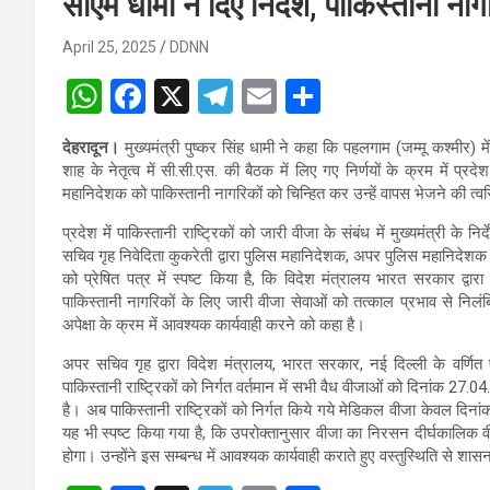
सीएम धामी ने दिए निर्देश, पाकिस्तानी न
April 25, 2025
DDNN
W
F
X
T
E
S
h
a
el
m
h
देहरादून।
मुख्यमंत्री पुष्कर सिंह धामी ने कहा कि पहलगाम (जम्मू कश्मीर) में
at
ce
e
ail
ar
शाह के नेतृत्व में सी.सी.एस. की बैठक में लिए गए निर्णयों के क्रम में प्
s
b
gr
e
महानिदेशक को पाकिस्तानी नागरिकों को चिन्हित कर उन्हें वापस भेजने की त्वरित
A
o
a
प्रदेश में पाकिस्तानी राष्ट्रिकों को जारी वीजा के संबंध में मुख्यमंत्री के नि
सचिव गृह निवेदिता कुकरेती द्वारा पुलिस महानिदेशक, अपर पुलिस महानिदेशक
p
o
m
को प्रेषित पत्र में स्पष्ट किया है, कि विदेश मंत्रालय भारत सरकार द्वा
p
k
पाकिस्तानी नागरिकों के लिए जारी वीजा सेवाओं को तत्काल प्रभाव से निलंबि
अपेक्षा के क्रम में आवश्यक कार्यवाही करने को कहा है।
अपर सचिव गृह द्वारा विदेश मंत्रालय, भारत सरकार, नई दिल्ली के वर्णित
पाकिस्तानी राष्ट्रिकों को निर्गत वर्तमान में सभी वैध वीजाओं को दिनांक 
है। अब पाकिस्तानी राष्ट्रिकों को निर्गत किये गये मेडिकल वीजा केवल दिना
यह भी स्पष्ट किया गया है, कि उपरोक्तानुसार वीजा का निरसन दीर्घकालिक व
होगा। उन्होंने इस सम्बन्ध में आवश्यक कार्यवाही कराते हुए वस्तुस्थिति से श