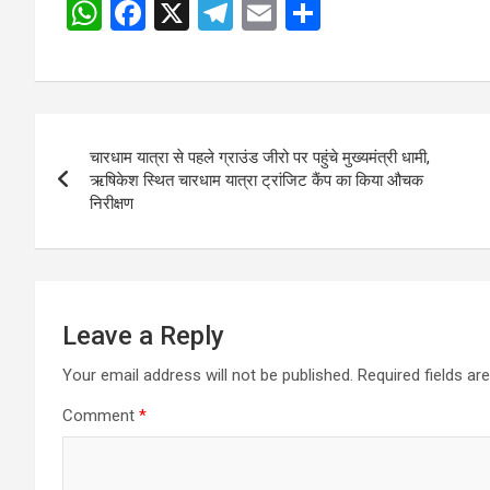
W
F
X
T
E
S
h
a
el
m
h
at
ce
e
ail
ar
s
b
gr
e
Post
A
o
a
चारधाम यात्रा से पहले ग्राउंड जीरो पर पहुंचे मुख्यमंत्री धामी,
navigation
p
o
m
ऋषिकेश स्थित चारधाम यात्रा ट्रांजिट कैंप का किया औचक
निरीक्षण
p
k
Leave a Reply
Your email address will not be published.
Required fields a
Comment
*