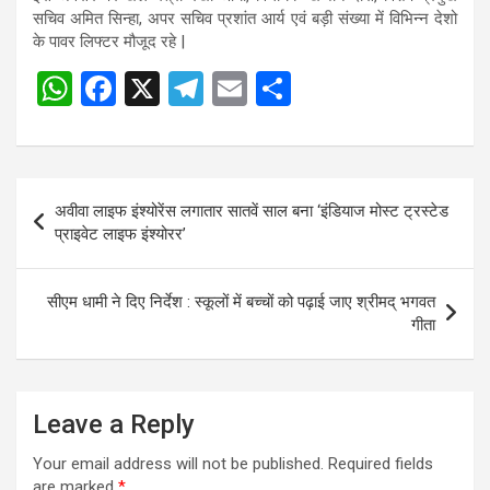
सचिव अमित सिन्हा, अपर सचिव प्रशांत आर्य एवं बड़ी संख्या में विभिन्न देशो
के पावर लिफ्टर मौजूद रहे |
W
F
X
T
E
S
h
a
el
m
h
at
ce
e
ail
ar
s
b
gr
e
Post
अवीवा लाइफ इंश्योरेंस लगातार सातवें साल बना ‘इंडियाज मोस्ट ट्रस्टेड
A
o
a
navigation
प्राइवेट लाइफ इंश्योरर’
p
o
m
p
k
सीएम धामी ने दिए निर्देश : स्कूलों में बच्चों को पढ़ाई जाए श्रीमद् भगवत
गीता
Leave a Reply
Your email address will not be published.
Required fields
are marked
*