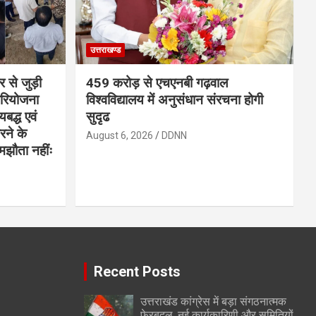
उत्तराखण्ड
र से जुड़ी
459 करोड़ से एचएनबी गढ़वाल
परियोजना
विश्वविद्यालय में अनुसंधान संरचना होगी
बद्ध एवं
सुदृढ
करने के
August 6, 2026
DDNN
समझौता नहींः
Recent Posts
उत्तराखंड कांग्रेस में बड़ा संगठनात्मक
फेरबदल, नई कार्यकारिणी और समितियों