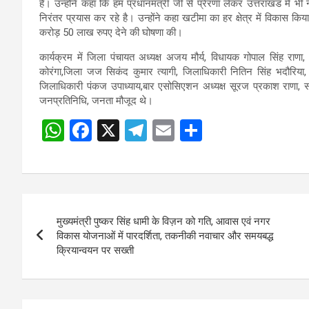
है। उन्होंने कहा कि हम प्रधानमंत्री जी से प्रेरणा लेकर उत्तराखंड में भी
निरंतर प्रयास कर रहे है। उन्होंने कहा खटीमा का हर क्षेत्र में विकास किय
करोड़ 50 लाख रुपए देने की घोषणा की।
कार्यक्रम में जिला पंचायत अध्यक्ष अजय मौर्य, विधायक गोपाल सिंह राणा,
कोरंगा,जिला जज सिकंद कुमार त्यागी, जिलाधिकारी नितिन सिंह भदौरिया
जिलाधिकारी पंकज उपाध्याय,बार एसोसिएशन अध्यक्ष सूरज प्रकाश राणा, सच
जनप्रतिनिधि, जनता मौजूद थे।
W
F
X
T
E
S
h
a
el
m
h
at
ce
e
ail
ar
s
b
gr
e
Post
A
o
a
मुख्यमंत्री पुष्कर सिंह धामी के विज़न को गति, आवास एवं नगर
navigation
p
o
m
विकास योजनाओं में पारदर्शिता, तकनीकी नवाचार और समयबद्ध
क्रियान्वयन पर सख्ती
p
k