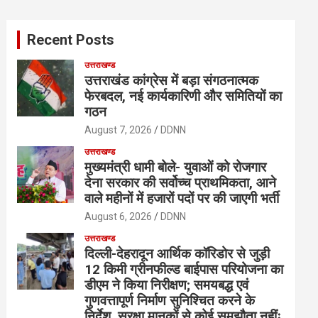
r
c
Recent Posts
h
उत्तराखण्ड
उत्तराखंड कांग्रेस में बड़ा संगठनात्मक
फेरबदल, नई कार्यकारिणी और समितियों का
गठन
August 7, 2026
DDNN
उत्तराखण्ड
मुख्यमंत्री धामी बोले- युवाओं को रोजगार
देना सरकार की सर्वोच्च प्राथमिकता, आने
वाले महीनों में हजारों पदों पर की जाएगी भर्ती
August 6, 2026
DDNN
उत्तराखण्ड
दिल्ली-देहरादून आर्थिक कॉरिडोर से जुड़ी
12 किमी ग्रीनफील्ड बाईपास परियोजना का
डीएम ने किया निरीक्षण; समयबद्ध एवं
गुणवत्तापूर्ण निर्माण सुनिश्चित करने के
निर्देश, सुरक्षा मानकों से कोई समझौता नहींः