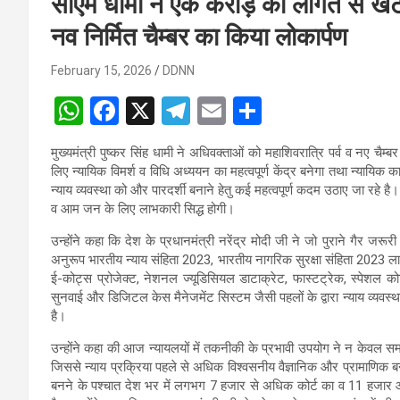
सीएम धामी ने एक करोड़ की लागत से खटीम
नव निर्मित चैम्बर का किया लोकार्पण
February 15, 2026
DDNN
W
F
X
T
E
S
h
a
el
m
h
मुख्यमंत्री पुष्कर सिंह धामी ने अधिवक्ताओं को महाशिवरात्रि पर्व व नए चैम
at
ce
e
ail
ar
लिए न्यायिक विमर्श व विधि अध्ययन का महत्वपूर्ण केंद्र बनेगा तथा न्यायिक कार्
s
b
gr
e
न्याय व्यवस्था को और पारदर्शी बनाने हेतु कई महत्वपूर्ण कदम उठाए जा रहे
व आम जन के लिए लाभकारी सिद्ध होगी।
A
o
a
उन्होंने कहा कि देश के प्रधानमंत्री नरेंद्र मोदी जी ने जो पुराने गैर जरू
p
o
m
अनुरूप भारतीय न्याय संहिता 2023, भारतीय नागरिक सुरक्षा संहिता 2023 लाग
p
k
ई-कोट्स प्रोजेक्ट, नेशनल ज्यूडिसियल डाटाक्रेट, फास्टट्रेक, स्पेशल कोर
सुनवाई और डिजिटल केस मैनेजमेंट सिस्टम जैसी पहलों के द्वारा न्याय व्यवस
है।
उन्होंने कहा की आज न्यायलयों में तकनीकी के प्रभावी उपयोग ने न केवल सम
जिससे न्याय प्रक्रिया पहले से अधिक विश्वसनीय वैज्ञानिक और प्रामाणिक बनी 
बनने के पश्चात देश भर में लगभग 7 हजार से अधिक कोर्ट का व 11 हजार आवा