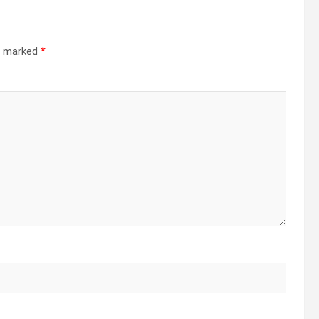
re marked
*