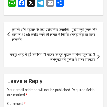
W
F
X
T
E
S
h
a
el
m
h
at
ce
e
ail
ar
s
b
gr
e
Post
कुमाऊँ और गढ़वाल के लिए ऐतिहासिक उपलब्धि : मुख्यमंत्री पुष्कर सिंह
A
o
a
navigation
धामी ने 29.65 करोड़ रुपये की लागत से निर्मित धनगढ़ी सेतु का किया
p
o
m
लोकार्पण
p
k
रायपुर क्षेत्र में हुई फायरिंग की घटना का दून पुलिस ने किया खुलासा, 3
अभियुक्तों को पुलिस ने किया गिरफ्तार
Leave a Reply
Your email address will not be published.
Required fields
are marked
*
Comment
*