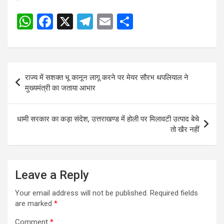
W
F
X
T
E
S
h
a
el
m
h
at
ce
e
ail
ar
s
b
gr
e
Post
राज्य में सशक्त भू कानून लागू करने पर मेयर सौरभ थपलियाल ने
A
o
a
navigation
मुख्यमंत्री का जताया आभार
p
o
m
p
k
धामी सरकार का कड़ा संदेश, उत्तराखण्ड में होली पर मिलावटी उत्पाद बेचे
तो खैर नहीं
Leave a Reply
Your email address will not be published.
Required fields
are marked
*
Comment
*