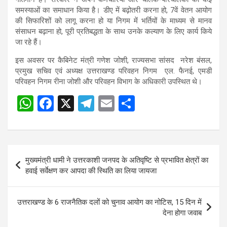
समस्याओं का समाधान किया है। डीए में बढ़ोतरी करना हो, 7वें वेतन आयोग
की सिफारिशों को लागू करना हो या निगम में भर्तियों के माध्यम से मानव
संसाधन बढ़ाना हो, पूरी प्रतिबद्धता के साथ उनके कल्याण के लिए कार्य किये
जा रहे हैं।
इस अवसर पर कैबिनेट मंत्री गणेश जोशी, राज्यसभा सांसद नरेश बंसल,
प्रमुख सचिव एवं अध्यक्ष उत्तराखण्ड परिवहन निगम एल. फैनई, एमडी
परिवहन निगम रीना जोशी और परिवहन विभाग के अधिकारी उपस्थित थे।
W
F
X
T
E
S
h
a
el
m
h
at
ce
e
ail
ar
s
b
gr
e
Post
मुख्यमंत्री धामी ने उत्तरकाशी जनपद के अतिवृष्टि से प्रभावित क्षेत्रों का
A
o
a
navigation
हवाई सर्वेक्षण कर आपदा की स्थिति का लिया जायजा
p
o
m
p
k
उत्तराखण्ड के 6 राजनैतिक दलों को चुनाव आयोग का नोटिस, 15 दिन में
देना होगा जवाब