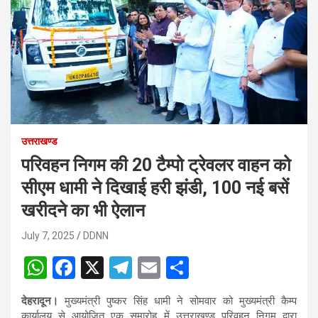
उत्तराखण्ड
परिवहन निगम की 20 टैम्पो ट्रेवलर वाहन को
सीएम धामी ने दिखाई हरी झंडी, 100 नई बसें
खरीदने का भी ऐलान
July 7, 2025
DDNN
W
F
X
T
E
S
h
a
el
m
h
देहरादून।
मुख्यमंत्री पुष्कर सिंह धामी ने सोमवार को मुख्यमंत्री कैम्प
at
ce
e
ail
ar
कार्यालय से आयोजित एक समारोह में उत्तराखण्ड परिवहन निगम द्वारा