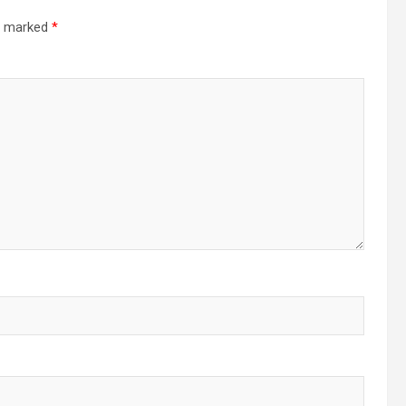
re marked
*