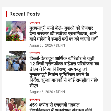
r
c
Recent Posts
h
उत्तराखण्ड
मुख्यमंत्री धामी बोले- युवाओं को रोजगार
देना सरकार की सर्वोच्च प्राथमिकता, आने
वाले महीनों में हजारों पदों पर की जाएगी भर्ती
August 6, 2026
DDNN
उत्तराखण्ड
दिल्ली-देहरादून आर्थिक कॉरिडोर से जुड़ी
12 किमी ग्रीनफील्ड बाईपास परियोजना का
डीएम ने किया निरीक्षण; समयबद्ध एवं
गुणवत्तापूर्ण निर्माण सुनिश्चित करने के
निर्देश, सुरक्षा मानकों से कोई समझौता नहींः
डीएम
August 6, 2026
DDNN
उत्तराखण्ड
459 करोड़ से एचएनबी गढ़वाल
विश्वविद्यालय में अनुसंधान संरचना होगी