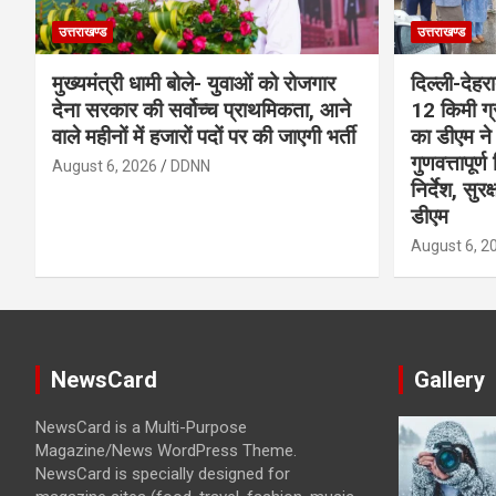
उत्तराखण्ड
उत्तराखण्ड
मुख्यमंत्री धामी बोले- युवाओं को रोजगार
दिल्ली-देहर
देना सरकार की सर्वोच्च प्राथमिकता, आने
12 किमी ग्
वाले महीनों में हजारों पदों पर की जाएगी भर्ती
का डीएम ने 
गुणवत्तापूर्
August 6, 2026
DDNN
निर्देश, सुर
डीएम
August 6, 2
NewsCard
Gallery
NewsCard is a Multi-Purpose
Magazine/News WordPress Theme.
NewsCard is specially designed for