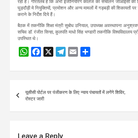
रहा है। गौरतलब है कि अभी इंजीनियरिंग कॉलेज का संचालन जीआईसी की बिल्डि
घुड़दौड़ी मे नियुक्तियों, प्रमोशन और अन्य मामलों में गड़बड़ी की शिकायतों प
कराने के निर्देश दिये हैं।
बैठक में तकनीकि शिक्षा मंत्री सुबोध उनियाल, उपाध्यक्ष अवस्थापना अनुश्रव
सचिव डॉ. रंजीत सिन्हा, कुलपति माधो सिंह भण्डारी तकनीकि विश्वविद्यालय प्
उपस्थित थे।
W
F
X
T
E
S
h
a
el
m
h
at
ce
e
ail
ar
s
b
gr
e
Post
A
o
a
यूसीसी पोर्टल पर पंजीकरण के लिए न्याय पंचायतों में लगेंगे शिविर,
navigation
p
o
m
रोस्टर जारी
p
k
Leave a Reply