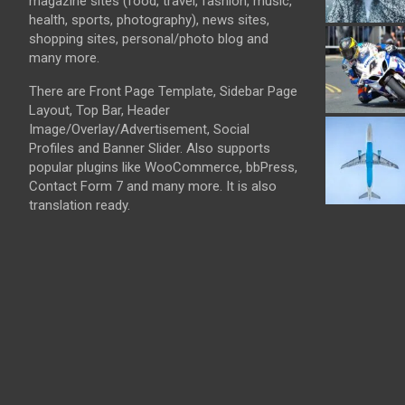
magazine sites (food, travel, fashion, music,
health, sports, photography), news sites,
shopping sites, personal/photo blog and
many more.
There are Front Page Template, Sidebar Page
Layout, Top Bar, Header
Image/Overlay/Advertisement, Social
Profiles and Banner Slider. Also supports
popular plugins like WooCommerce, bbPress,
Contact Form 7 and many more. It is also
translation ready.