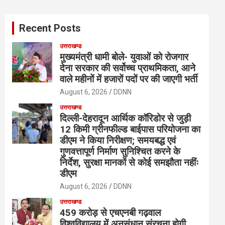
r
c
Recent Posts
h
उत्तराखण्ड
मुख्यमंत्री धामी बोले- युवाओं को रोजगार
देना सरकार की सर्वोच्च प्राथमिकता, आने
वाले महीनों में हजारों पदों पर की जाएगी भर्ती
August 6, 2026
DDNN
उत्तराखण्ड
दिल्ली-देहरादून आर्थिक कॉरिडोर से जुड़ी
12 किमी ग्रीनफील्ड बाईपास परियोजना का
डीएम ने किया निरीक्षण; समयबद्ध एवं
गुणवत्तापूर्ण निर्माण सुनिश्चित करने के
निर्देश, सुरक्षा मानकों से कोई समझौता नहींः
डीएम
August 6, 2026
DDNN
उत्तराखण्ड
459 करोड़ से एचएनबी गढ़वाल
विश्वविद्यालय में अनुसंधान संरचना होगी