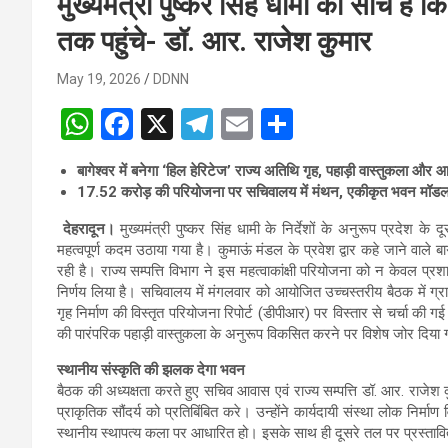
मुख्यमंत्री पुष्कर सिंह धामी की सोच है 
तक पहुंचे- डॉ. आर. राजेश कुमार
May 19, 2026
DDNN
W
F
X
T
E
S
h
a
el
m
h
बागेश्वर में बनेगा ‘हिल हेरिटेज’ राज्य अतिथि गृह, पहाड़ी वास्तुकला और
at
ce
e
ail
ar
17.52 करोड़ की परियोजना पर सचिवालय में मंथन, एकीकृत भवन मॉड
s
b
gr
e
देहरादून।
मुख्यमंत्री पुष्कर सिंह धामी के निर्देशों के अनुरूप प्रदेश
A
o
a
महत्वपूर्ण कदम उठाया गया है। कुमाऊं मंडल के प्रवेश द्वार कहे जाने वाले
रही है। राज्य सम्पत्ति विभाग ने इस महत्वाकांक्षी परियोजना को न केवल प
p
o
m
निर्णय लिया है। सचिवालय में मंगलवार को आयोजित उच्चस्तरीय बैठक में ग्र
p
k
गृह निर्माण की विस्तृत परियोजना रिपोर्ट (डीपीआर) पर विस्तार से चर्चा 
की पारंपरिक पहाड़ी वास्तुकला के अनुरूप विकसित करने पर विशेष जोर दिया
स्थानीय संस्कृति की झलक देगा भवन
बैठक की अध्यक्षता करते हुए सचिव आवास एवं राज्य सम्पत्ति डॉ. आर. राजेश
प्राकृतिक सौंदर्य को प्रतिबिंबित करे। उन्होंने कार्यदायी संस्था लोक नि
स्थानीय स्थापत्य कला पर आधारित हो। इसके साथ ही दूसरे तल पर प्रस्ता