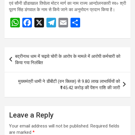
एवं सौनी डौडाखाल तिपोला मोटर मार्ग का नाम राज्य आन्दोलनकारी स्व० श्री
पूरण सिंह डंगवाल के नाम से किये जाने का अनुमोदन प्रदान किया है।
W
F
X
T
E
S
h
a
el
m
h
at
ce
e
ail
ar
s
b
gr
e
Post
बद्रीनाथ धाम में चढ़ावे चोरी के आरोप के मामले में आरोपी कर्मचारी को
A
o
a
navigation
किया गया निलंबित
p
o
m
p
k
मुख्यमंत्री धामी ने डीबीटी (वन क्लिक) से 9.80 लाख लाभार्थियों को
₹145.42 करोड़ की पेंशन राशि की जारी
Leave a Reply
Your email address will not be published.
Required fields
are marked
*