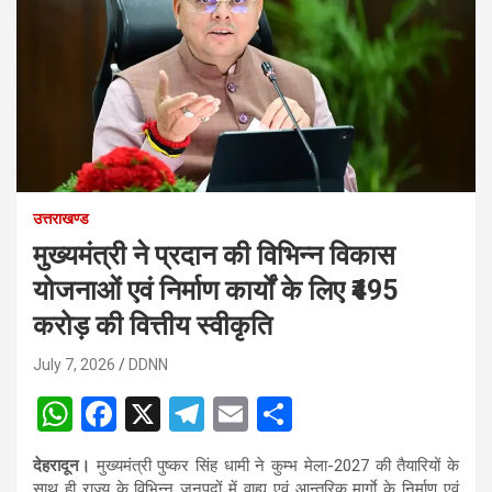
उत्तराखण्ड
मुख्यमंत्री ने प्रदान की विभिन्न विकास
योजनाओं एवं निर्माण कार्यों के लिए ₹495
करोड़ की वित्तीय स्वीकृति
July 7, 2026
DDNN
W
F
X
T
E
S
h
a
el
m
h
देहरादून।
मुख्यमंत्री पुष्कर सिंह धामी ने कुम्भ मेला-2027 की तैयारियों के
at
ce
e
ail
ar
साथ ही राज्य के विभिन्न जनपदों में वाह्य एवं आन्तरिक मार्गाे के निर्माण एवं