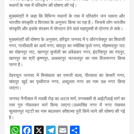
s
b
gr
e
स्थानों के नाम में परिवर्तन की घोषणा की गई।
A
o
a
मुख्यमंत्री ने कहा कि विभिन्न स्थानों के नाम में परिवर्तन जन भावना और
भारतीय संस्कृति व विरासत के अनुरूप किया जा रहा है। जिससे लोग भारतीय
p
o
m
संस्कृति और इसके संरक्षण में योगदान देने वाले महापुरुषों से प्रेरणा ले सके।
p
k
मुख्यमंत्री की घोषणा के अनुसार, हरिद्वार जनपद में प औरंगजेबपुर का शिवाजी
नगर, गाजीवाली का आर्य नगर, चांदपुर का ज्योतिबा फुले नगर, मोहम्मदपुर जट
का मोहनपुर जट, खानपुर कुर्सली का अंबेडकर नगर, इंदरीशपुर का नंदपुर,
खानपुर का श्री कृष्णपुर, अकबरपुर फाजलपुर का नाम विजयनगर किया
जाना है।
देहरादून जनपद में मियांवाला का रामजी वाला, पीरवाला का केसरी नगर,
चांदपुर खुर्द का पृथ्वीराज नगर, अब्दुल्ला नगर का नाम दक्ष नगर किया
जाएगा।
जनपद नैनीताल में नवाबी रोड़ का अटल मार्ग, पनचक्की से आईटीआई मार्ग का
नाम गुरु गोवलकर मार्ग किया जाएगा।उधमसिंह नगर में नगर पंचायत
सुल्तानपुर पट्टी का नाम बदलकर कौशल्या पुरी किये जाने की घोषणा की गई
है।
W
F
X
T
E
S