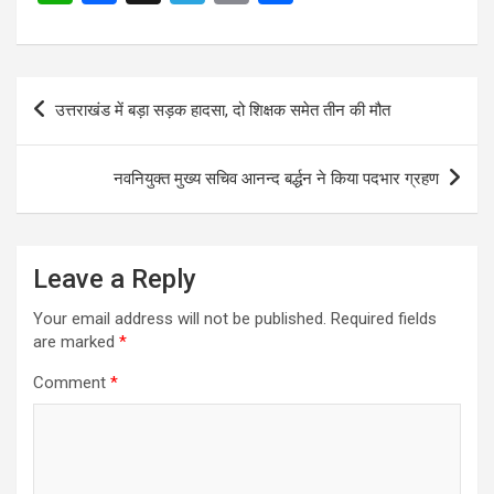
h
a
el
m
h
at
ce
e
ail
ar
s
b
gr
e
Post
उत्तराखंड में बड़ा सड़क हादसा, दो शिक्षक समेत तीन की मौत
A
o
a
navigation
p
o
m
नवनियुक्त मुख्य सचिव आनन्द बर्द्धन ने किया पदभार ग्रहण
p
k
Leave a Reply
Your email address will not be published.
Required fields
are marked
*
Comment
*