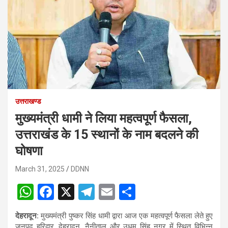
उत्तराखण्ड
मुख्यमंत्री धामी ने लिया महत्वपूर्ण फैसला,
उत्तराखंड के 15 स्थानों के नाम बदलने की
घोषणा
March 31, 2025
DDNN
W
F
X
T
E
S
h
a
el
m
h
देहरादून:
मुख्यमंत्री पुष्कर सिंह धामी द्वारा आज एक महत्वपूर्ण फैसला लेते हुए
at
ce
e
ail
ar
जनपद हरिद्वार, देहरादून, नैनीताल और उधम सिंह नगर में स्थित विभिन्न