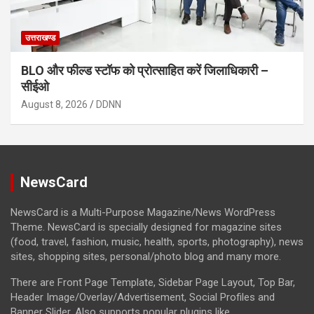
उत्तराखण्ड
BLO और फील्ड स्टॉफ को प्रोत्साहित करें जिलाधिकारी –
सीईओ
August 8, 2026
DDNN
NewsCard
NewsCard is a Multi-Purpose Magazine/News WordPress
Theme. NewsCard is specially designed for magazine sites
(food, travel, fashion, music, health, sports, photography), news
sites, shopping sites, personal/photo blog and many more.
There are Front Page Template, Sidebar Page Layout, Top Bar,
Header Image/Overlay/Advertisement, Social Profiles and
Banner Slider. Also supports popular plugins like