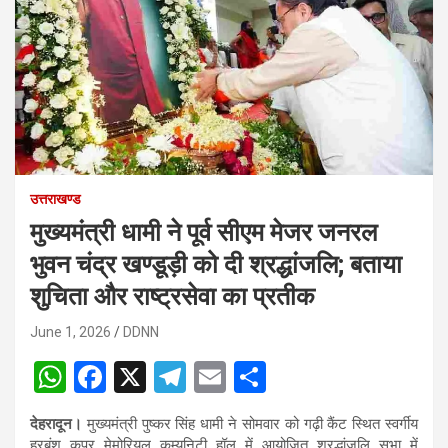
उत्तराखण्ड
मुख्यमंत्री धामी ने पूर्व सीएम मेजर जनरल
भुवन चंद्र खण्डूड़ी को दी श्रद्धांजलि; बताया
शुचिता और राष्ट्रसेवा का प्रतीक
June 1, 2026
DDNN
W
F
X
T
E
S
h
a
el
m
h
देहरादून।
मुख्यमंत्री पुष्कर सिंह धामी ने सोमवार को गढ़ी कैंट स्थित स्वर्गीय
at
ce
e
ail
ar
हरबंश कपूर मेमोरियल कम्युनिटी हॉल में आयोजित श्रद्धांजलि सभा में