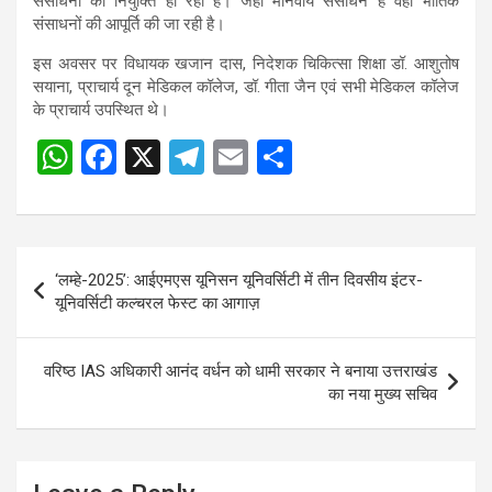
संसाधनों की नियुक्ति हो रही है। जहां मानवीय संसाधन है वहां भौतिक
संसाधनों की आपूर्ति की जा रही है।
इस अवसर पर विधायक खजान दास, निदेशक चिकित्सा शिक्षा डॉ. आशुतोष
सयाना, प्राचार्य दून मेडिकल कॉलेज, डॉ. गीता जैन एवं सभी मेडिकल कॉलेज
के प्राचार्य उपस्थित थे।
W
F
X
T
E
S
h
a
el
m
h
at
ce
e
ail
ar
s
b
gr
e
Post
‘लम्हे-2025’: आईएमएस यूनिसन यूनिवर्सिटी में तीन दिवसीय इंटर-
A
o
a
navigation
यूनिवर्सिटी कल्चरल फेस्ट का आगाज़
p
o
m
p
k
वरिष्ठ IAS अधिकारी आनंद वर्धन को धामी सरकार ने बनाया उत्तराखंड
का नया मुख्य सचिव