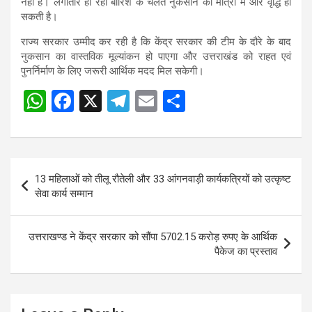
नहीं
हैं। लगातार हो रही बारिश के चलते नुकसान की मात्रा में और वृद्धि हो
सकती है।
राज्य सरकार उम्मीद कर रही है कि केंद्र सरकार की टीम के दौरे के बाद
नुकसान का वास्तविक मूल्यांकन हो पाएगा और उत्तराखंड को राहत एवं
पुनर्निर्माण के लिए जरूरी आर्थिक मदद मिल सकेगी।
W
F
X
T
E
S
h
a
el
m
h
at
ce
e
ail
ar
s
b
gr
e
Post
13 महिलाओं को तीलू रौतेली और 33 आंगनवाड़ी कार्यकत्रियों को उत्कृष्ट
A
o
a
navigation
सेवा कार्य सम्मान
p
o
m
p
k
उत्तराखण्ड ने केंद्र सरकार को सौंपा 5702.15 करोड़ रुपए के आर्थिक
पैकेज का प्रस्ताव