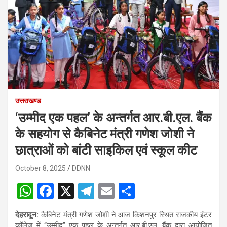
उत्तराखण्ड
‘उम्मीद एक पहल’ के अन्तर्गत आर.बी.एल. बैंक
के सहयोग से कैबिनेट मंत्री गणेश जोशी ने
छात्राओं को बांटी साइकिल एवं स्कूल कीट
October 8, 2025
DDNN
W
F
X
T
E
S
h
a
el
m
h
देहरादून:
कैबिनेट मंत्री गणेश जोशी ने आज किशनपुर स्थित राजकीय इंटर
at
ce
e
ail
ar
कॉलेज में “उम्मीद” एक पहल के अन्तर्गत आर.बी.एल. बैंक द्वारा आयोजित