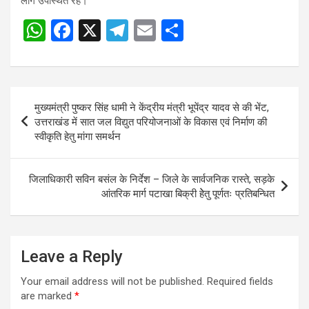
लोग उपस्थित रहे।
W
F
X
T
E
S
Post
h
a
el
m
h
navigation
at
ce
e
ail
ar
s
b
gr
e
Post
मुख्यमंत्री पुष्कर सिंह धामी ने केंद्रीय मंत्री भूपेंद्र यादव से की भेंट,
A
o
a
navigation
उत्तराखंड में सात जल विद्युत परियोजनाओं के विकास एवं निर्माण की
p
o
m
स्वीकृति हेतु मांगा समर्थन
p
k
जिलाधिकारी सविन बसंल के निर्देश – जिले के सार्वजनिक रास्ते, सड़के
आंतरिक मार्ग पटाखा बिक्री हेेतु पूर्णतः प्रतिबन्धित
Leave a Reply
Your email address will not be published.
Required fields
are marked
*