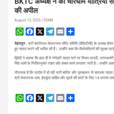
BKTC अध्यक्ष ने की चारधाम यात्रियों से
की अपील
August 13, 2025
DDNN
W
F
X
T
E
S
h
a
el
m
h
देहरादून :
श्री बदरीनाथ-केदारनाथ मंदिर समिति (बीकेटीसी) के अध्यक्ष हेमंत द्व
at
ce
e
ail
ar
हुए यात्रा करने की अपील की है। उन्होंने कहा कि तीर्थयात्रियों की सुरक्षा 
s
b
gr
e
द्विवेदी ने बताया कि हाल ही में गंगोत्री यात्रा मार्ग पर स्थित धराली, उत्तरकाश
A
o
a
सिंह धामी के निर्देशानुसार राहत और बचाव कार्य लगातार जारी है। उन्होंने आ
p
o
m
गौरतलब है कि प्रदेश में हो रही भारी बारिश और भूस्खलन से चारधाम यात्रा म
श्री केदारनाथ धाम, हेमकुंड साहिब और फूलों की घाटी के लिए 14 अगस्त तक
p
k
W
F
X
T
E
S
h
a
el
m
h