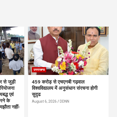
उत्तराखण्ड
र से जुड़ी
459 करोड़ से एचएनबी गढ़वाल
परियोजना
विश्वविद्यालय में अनुसंधान संरचना होगी
बद्ध एवं
सुदृढ
करने के
August 6, 2026
DDNN
समझौता नहींः