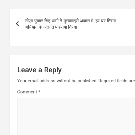
at
ce
e
ail
ar
s
b
gr
e
Post
A
o
a
सीएम पुष्कर सिंह धामी ने मुख्यमंत्री आवास में ‘हर घर तिरंगा’
navigation
p
o
m
अभियान के अंतर्गत फहराया तिरंगा
p
k
Leave a Reply
Your email address will not be published.
Required fields a
Comment
*