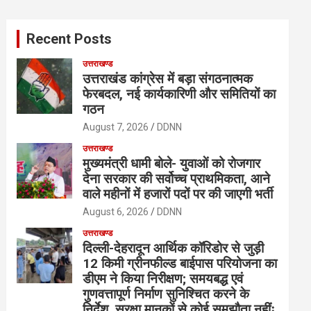
r
c
Recent Posts
h
उत्तराखण्ड
उत्तराखंड कांग्रेस में बड़ा संगठनात्मक
फेरबदल, नई कार्यकारिणी और समितियों का
गठन
August 7, 2026
DDNN
उत्तराखण्ड
मुख्यमंत्री धामी बोले- युवाओं को रोजगार
देना सरकार की सर्वोच्च प्राथमिकता, आने
वाले महीनों में हजारों पदों पर की जाएगी भर्ती
August 6, 2026
DDNN
उत्तराखण्ड
दिल्ली-देहरादून आर्थिक कॉरिडोर से जुड़ी
12 किमी ग्रीनफील्ड बाईपास परियोजना का
डीएम ने किया निरीक्षण; समयबद्ध एवं
गुणवत्तापूर्ण निर्माण सुनिश्चित करने के
निर्देश, सुरक्षा मानकों से कोई समझौता नहींः