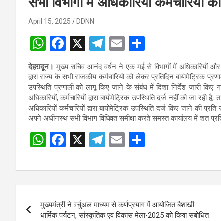
सभी विभागों में अधिकारियों कर्मचारियों 
April 15, 2025
DDNN
W
F
X
T
E
S
h
a
el
m
h
देहरादून।
मुख्य सचिव आनंद वर्धन ने एक मई से विभागों में अधिकारियों और 
at
ce
e
ail
ar
द्वारा राज्य के सभी राजकीय कर्मचारियों को लेकर प्रतिदिन बायोमेट्रिक प्
s
b
gr
e
उपस्थिति प्रणाली को लागू किए जाने के संबंध में दिशा निर्देश जारी किए 
अधिकारियों, कर्मचारियों द्वारा बायोमेट्रिक उपस्थिति दर्ज नहीं की जा रही है,
A
o
a
अधिकारियों कर्मचारियों द्वारा बायोमेट्रिक उपस्थिति दर्ज किए जाने की प्रत
p
o
m
अपने अधीनस्थ सभी विभाग विधिवत समीक्षा करते समस्त कार्यालय में शत प्रत
p
k
W
F
X
T
E
S
h
a
el
m
h
at
ce
e
ail
ar
s
b
gr
e
Post
A
o
a
मुख्यमंत्री ने वर्चुअल माध्यम से कर्णप्रयाग में आयोजित बैशाखी
navigation
p
o
m
धार्मिक पर्यटन, सांस्कृतिक एवं विकास मेला-2025 को किया संबोधित