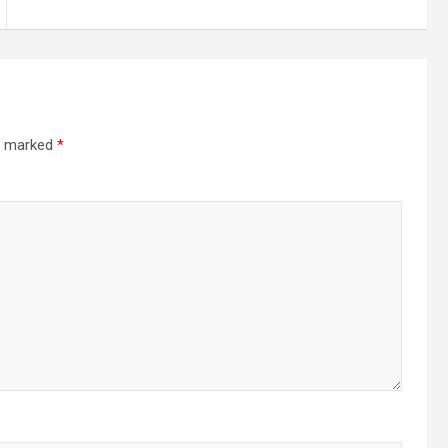
re marked
*