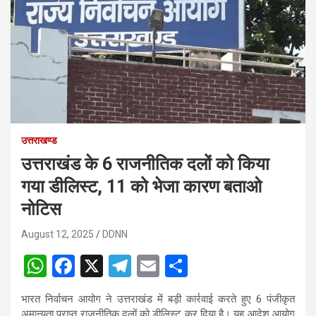
उत्तराखण्ड
उत्तराखंड के 6 राजनीतिक दलों को किया
गया डीलिस्ट, 11 को भेजा कारण बताओ
नोटिस
August 12, 2025
DDNN
W
F
X
T
E
S
h
a
el
m
h
भारत निर्वाचन आयोग ने उत्तराखंड में बड़ी कार्रवाई करते हुए 6 पंजीकृत
at
ce
e
ail
ar
अमान्यता प्राप्त राजनीतिक दलों को डीलिस्ट कर दिया है। यह आदेश आयोग