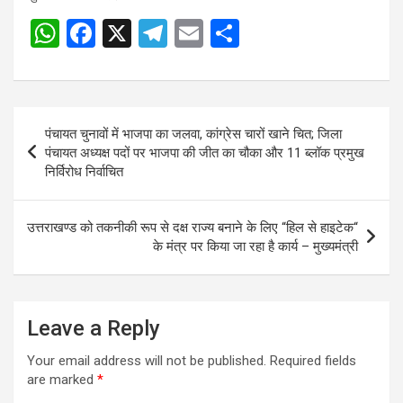
W
F
X
T
E
S
h
a
el
m
h
at
ce
e
ail
ar
s
b
gr
e
Post
पंचायत चुनावों में भाजपा का जलवा, कांग्रेस चारों खाने चित; जिला
A
o
a
navigation
पंचायत अध्यक्ष पदों पर भाजपा की जीत का चौका और 11 ब्लॉक प्रमुख
p
o
m
निर्विरोध निर्वाचित
p
k
उत्तराखण्ड को तकनीकी रूप से दक्ष राज्य बनाने के लिए “हिल से हाइटेक“
के मंत्र पर किया जा रहा है कार्य – मुख्यमंत्री
Leave a Reply
Your email address will not be published.
Required fields
are marked
*