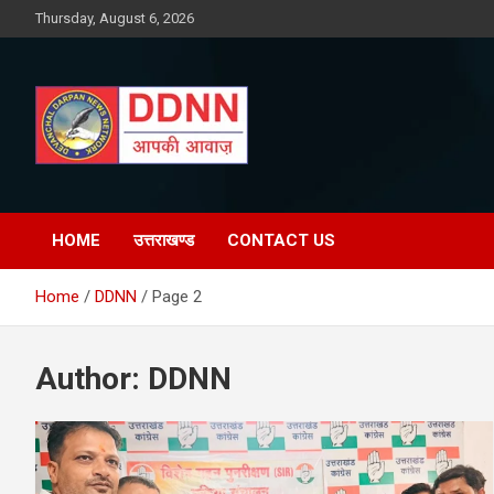
Skip
Thursday, August 6, 2026
to
content
DDNN
HOME
उत्तराखण्ड
CONTACT US
Home
DDNN
Page 2
Author:
DDNN