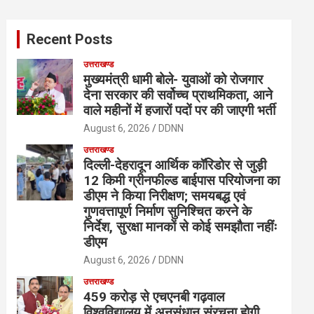
r
c
Recent Posts
h
उत्तराखण्ड
मुख्यमंत्री धामी बोले- युवाओं को रोजगार
देना सरकार की सर्वोच्च प्राथमिकता, आने
वाले महीनों में हजारों पदों पर की जाएगी भर्ती
August 6, 2026
DDNN
उत्तराखण्ड
दिल्ली-देहरादून आर्थिक कॉरिडोर से जुड़ी
12 किमी ग्रीनफील्ड बाईपास परियोजना का
डीएम ने किया निरीक्षण; समयबद्ध एवं
गुणवत्तापूर्ण निर्माण सुनिश्चित करने के
निर्देश, सुरक्षा मानकों से कोई समझौता नहींः
डीएम
August 6, 2026
DDNN
उत्तराखण्ड
459 करोड़ से एचएनबी गढ़वाल
विश्वविद्यालय में अनुसंधान संरचना होगी