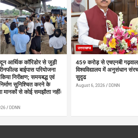
उत्तराखण्ड
ादून आर्थिक कॉरिडोर से जुड़ी
459 करोड़ से एचएनबी गढ़वाल
रीनफील्ड बाईपास परियोजना
विश्वविद्यालय में अनुसंधान संर
किया निरीक्षण; समयबद्ध एवं
सुदृढ
ण निर्माण सुनिश्चित करने के
August 6, 2026
DDNN
क्षा मानकों से कोई समझौता नहींः
026
DDNN